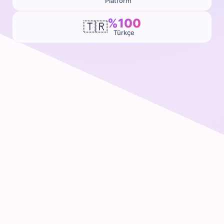
Platform
%100
🇹🇷
Türkçe