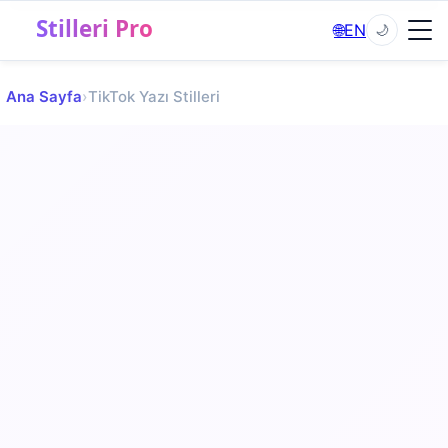
✕
Menü
🌐
EN
🌙
Ana Sayfa
›
TikTok Yazı Stilleri
✨
Yazı Stilleri
▼
💬
Sosyal Medya Yazıları
▼
🎨
Şekilli Semboller
🎮
Oyun & Nick Stilleri
▼
📝
Blog
TR
EN