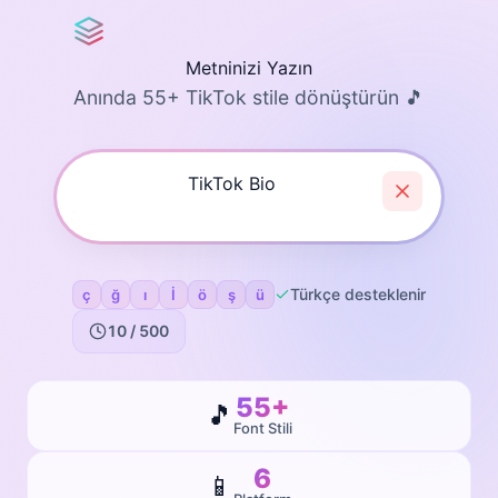
Metninizi Yazın
Anında 55+ TikTok stile dönüştürün 🎵
Türkçe desteklenir
ç
ğ
ı
İ
ö
ş
ü
10
/ 500
55+
🎵
Font Stili
6
📱