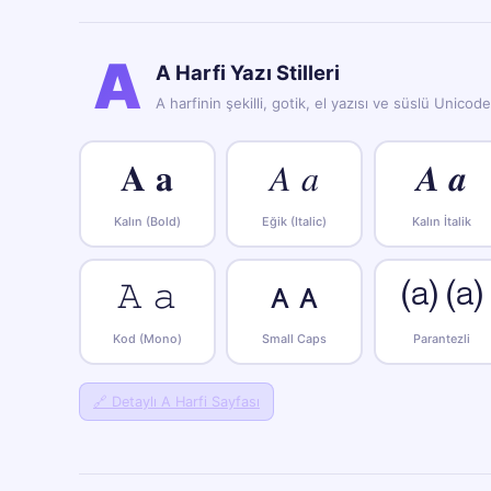
A
A Harfi Yazı Stilleri
A harfinin şekilli, gotik, el yazısı ve süslü Unicod
𝐀 𝐚
𝐴 𝑎
𝑨 𝒂
Kalın (Bold)
Eğik (Italic)
Kalın İtalik
𝙰 𝚊
ᴀ ᴀ
⒜ ⒜
Kod (Mono)
Small Caps
Parantezli
🔗
Detaylı A Harfi Sayfası