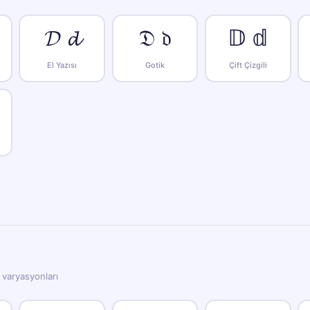
𝓓 𝓭
𝔇 𝔡
𝔻 𝕕
El Yazısı
Gotik
Çift Çizgili
e varyasyonları