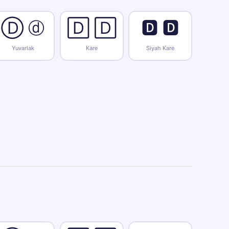
Ⓓ ⓓ
🄳 🄳
🅳 🅳
Yuvarlak
Kare
Siyah Kare