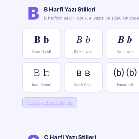
B
B Harfi Yazı Stilleri
B harfinin şekilli, gotik, el yazısı ve süslü Unicod
𝐁 𝐛
𝐵 𝑏
𝑩 𝒃
Kalın (Bold)
Eğik (Italic)
Kalın İtalik
𝙱 𝚋
ʙ ʙ
⒝ ⒝
Kod (Mono)
Small Caps
Parantezli
🔗
Detaylı B Harfi Sayfası
C Harfi Yazı Stilleri