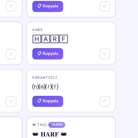
♡
📋 Kopyala
♡
KARE
🄷🄰🅁🄵
📋 Kopyala
♡
♡
PARANTEZLI
⒣⒜⒭⒡
📋 Kopyala
♡
♡
👑 TAÇLI
TREND
👑 𝐇𝐀𝐑𝐅 👑