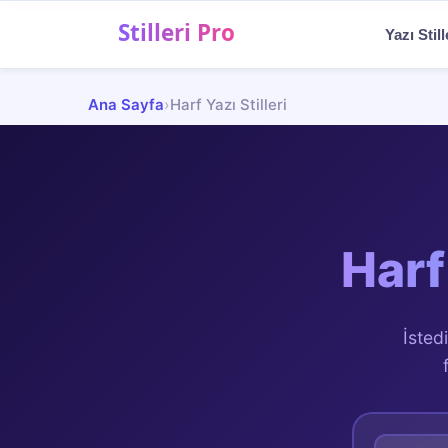
Menü
Yazı Still
✨
Ana Sayfa
›
Harf Yazı Stilleri
Yazı Stilleri
💬
Sosyal Medya Yazıları
🎨
Şekilli Semboller
Harf 
🎮
Oyun & Nick Stilleri
İsted
📝
Blog
TR