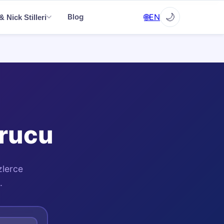
✕
🌙
🌐
EN
Blog
 Nick Stilleri
▼
▼
rucu
▼
zlerce
.
EN