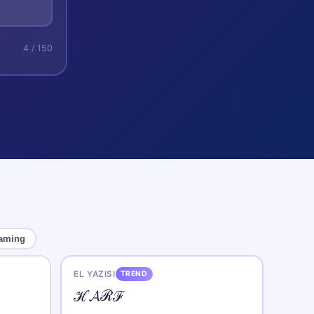
4
/ 150
aming
EL YAZISI
TREND
ℋ𝓐ℛℱ