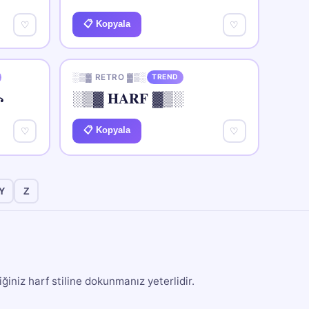
📋 Kopyala
♡
♡
░▒▓ RETRO ▓▒░
TREND
꧂
░▒▓ 𝐇𝐀𝐑𝐅 ▓▒░
📋 Kopyala
♡
♡
Y
Z
ğiniz harf stiline dokunmanız yeterlidir.