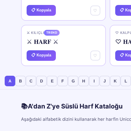
📋 Kopyala
📋 Ko
♡
⚔️ KILIÇLI
TREND
♡ KALPL
⚔️ 𝐇𝐀𝐑𝐅 ⚔️
♡ 𝐇
📋 Kopyala
📋 Ko
♡
A
B
C
D
E
F
G
H
I
J
K
L
📚
A'dan Z'ye Süslü Harf Kataloğu
Aşağıdaki alfabetik dizini kullanarak her harfin Unico