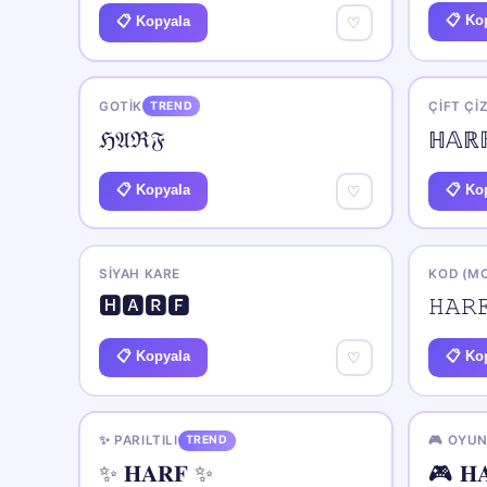
📋 Ko
📋 Kopyala
♡
GOTIK
TREND
ÇIFT ÇIZ
ℌ𝔄ℜ𝔉
ℍ𝔸ℝ
📋 Kopyala
📋 Ko
♡
SIYAH KARE
KOD (M
🅷🅰🆁🅵
𝙷𝙰𝚁
📋 Kopyala
📋 Ko
♡
✨ PARILTILI
TREND
🎮 OYU
✨ 𝐇𝐀𝐑𝐅 ✨
🎮 𝐇