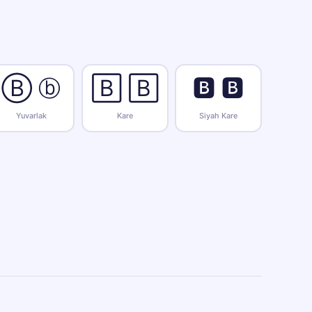
Ⓑ ⓑ
🄱 🄱
🅱 🅱
Yuvarlak
Kare
Siyah Kare