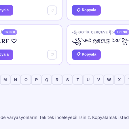
pyala
📋 Kopyala
♡
I
TREND
꧁ GOTIK ÇERÇEVE ꧂
TREND
𝐑𝐅 ♡
꧁༺ ℌ𝔄ℜ𝔉 ༻
pyala
📋 Kopyala
♡
M
N
O
P
Q
R
S
T
U
V
W
X
de varyasyonlarını tek tek inceleyebilirsiniz. Kopyalamak istedi