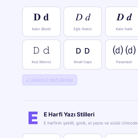
𝐃 𝐝
𝐷 𝑑
𝑫 𝒅
Kalın (Bold)
Eğik (Italic)
Kalın İtalik
𝙳 𝚍
ᴅ ᴅ
⒟ ⒟
Kod (Mono)
Small Caps
Parantezli
🔗
Detaylı D Harfi Sayfası
E
E Harfi Yazı Stilleri
E harfinin şekilli, gotik, el yazısı ve süslü Unicod