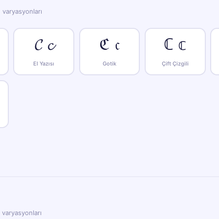
e varyasyonları
𝓒 𝓬
ℭ 𝔠
ℂ 𝕔
El Yazısı
Gotik
Çift Çizgili
e varyasyonları