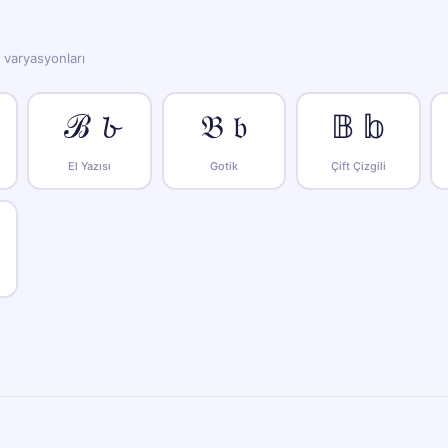
e varyasyonları
ℬ 𝓫
𝔅 𝔟
𝔹 𝕓
El Yazısı
Gotik
Çift Çizgili