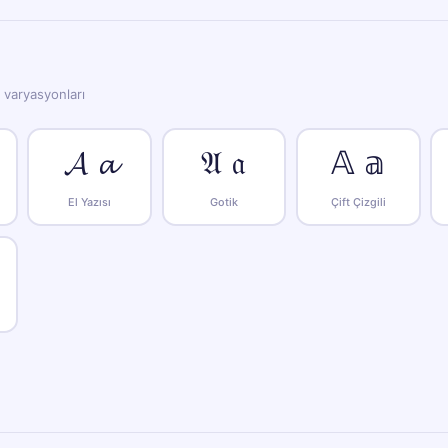
e varyasyonları
𝓐 𝓪
𝔄 𝔞
𝔸 𝕒
El Yazısı
Gotik
Çift Çizgili