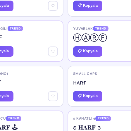
pyala
📋 Kopyala
♡
GILI
TREND
YUVARLAK
TREND

ⒽⒶⓇⒻ
pyala
📋 Kopyala
♡
ONO)
SMALL CAPS

ʜᴀʀғ
pyala
📋 Kopyala
♡
NCU
TREND
ʚ KANATLI ɞ
TREND
𝐑𝐅 🕹️
ʚ 𝐇𝐀𝐑𝐅 ɞ