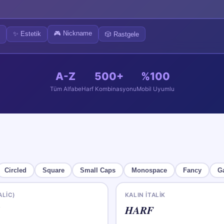
🎮 Nickname
✨
Estetik
🎲
Rastgele
A-Z
500+
%100
Tüm Alfabe
Harf Kombinasyonu
Mobil Uyumlu
Circled
Square
Small Caps
Monospace
Fancy
G
ALIC)
KALIN İTALIK

𝑯𝑨𝑹𝑭