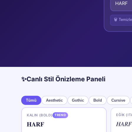
🗑️
Temizle
✨
Canlı Stil Önizleme Paneli
Tümü
Aesthetic
Gothic
Bold
Cursive
EĞIK (IT
KALIN (BOLD)
TREND
𝐻𝐴𝑅
𝐇𝐀𝐑𝐅