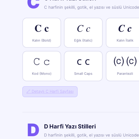
C
C harfinin şekilli, gotik, el yazısı ve süslü Unicod
𝐂 𝐜
𝐶 𝑐
𝑪 𝒄
Kalın (Bold)
Eğik (Italic)
Kalın İtalik
𝙲 𝚌
ᴄ ᴄ
⒞ ⒞
Kod (Mono)
Small Caps
Parantezli
🔗
Detaylı C Harfi Sayfası
D
D Harfi Yazı Stilleri
D harfinin şekilli, gotik, el yazısı ve süslü Unicod