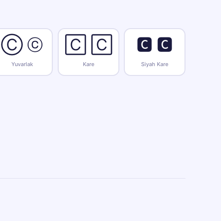
Ⓒ ⓒ
🄲 🄲
🅲 🅲
Yuvarlak
Kare
Siyah Kare