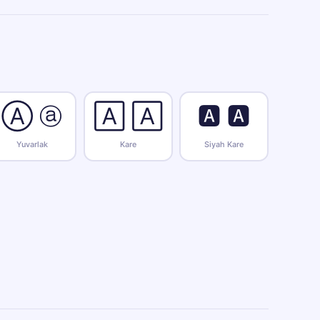
Ⓐ ⓐ
🄰 🄰
🅰 🅰
Yuvarlak
Kare
Siyah Kare