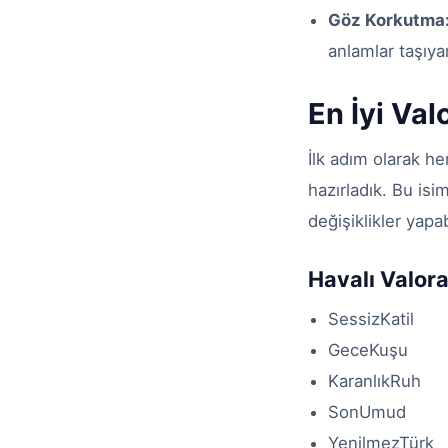
Göz Korkutma
anlamlar taşıya
En İyi Val
İlk adım olarak he
hazırladık. Bu isi
değişiklikler yapab
Havalı Valora
SessizKatil
GeceKuşu
KaranlıkRuh
SonUmud
YenilmezTürk