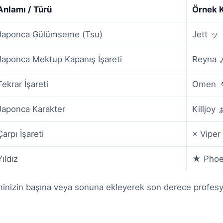
Anlamı / Türü
Örnek 
Japonca Gülümseme (Tsu)
Jett ッ
Japonca Mektup Kapanış İşareti
Reyna 
Tekrar İşareti
Omen 
Japonca Karakter
Killjoy 
Çarpı İşareti
× Viper
Yıldız
★ Phoe
minizin başına veya sonuna ekleyerek son derece profes