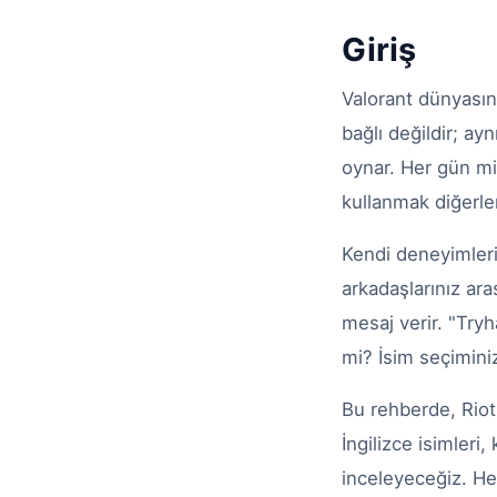
Giriş
Valorant dünyasın
bağlı değildir; a
oynar. Her gün mi
kullanmak diğerle
Kendi deneyimleri
arkadaşlarınız ar
mesaj verir. "Try
mi? İsim seçiminiz
Bu rehberde, Riot
İngilizce isimleri
inceleyeceğiz. Hed