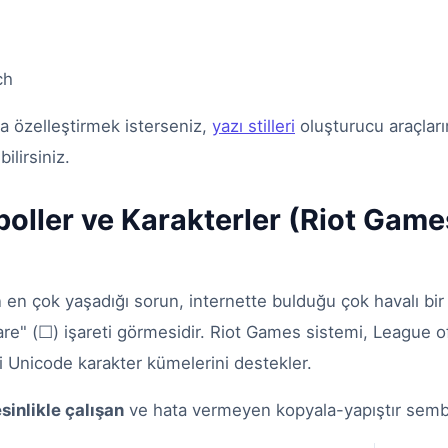
ch
da özelleştirmek isterseniz,
yazı stilleri
oluşturucu araçları
ilirsiniz.
oller ve Karakterler (Riot Game
en çok yaşadığı sorun, internette bulduğu çok havalı bi
kare" (☐) işareti görmesidir. Riot Games sistemi, League 
rli Unicode karakter kümelerini destekler.
sinlikle çalışan
ve hata vermeyen kopyala-yapıştır sembo