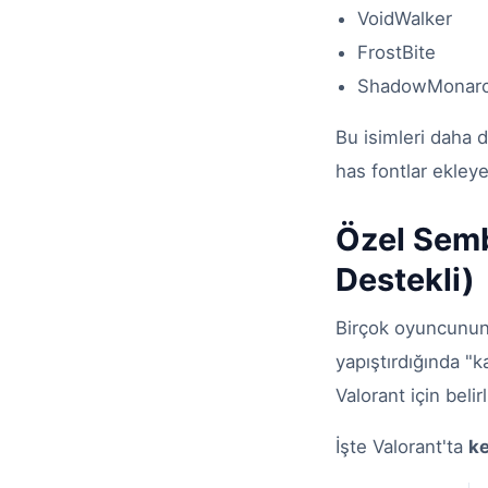
VoidWalker
FrostBite
ShadowMonar
Bu isimleri daha 
has fontlar ekleyeb
Özel Semb
Destekli)
Birçok oyuncunun 
yapıştırdığında "
Valorant için beli
İşte Valorant'ta
ke