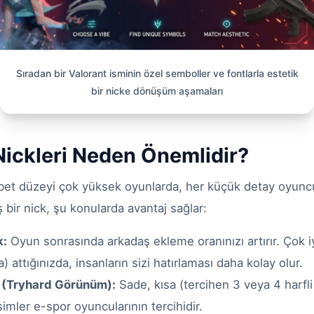
Sıradan bir Valorant isminin özel semboller ve fontlarla estetik
bir nicke dönüşüm aşamaları
Nickleri Neden Önemlidir?
abet düzeyi çok yüksek oyunlarda, her küçük detay oyuncu 
iş bir nick, şu konularda avantaj sağlar:
k:
Oyun sonrasında arkadaş ekleme oranınızı artırır. Çok iy
 attığınızda, insanların sizi hatırlaması daha kolay olur.
k (Tryhard Görünüm):
Sade, kısa (tercihen 3 veya 4 harfl
imler e-spor oyuncularının tercihidir.