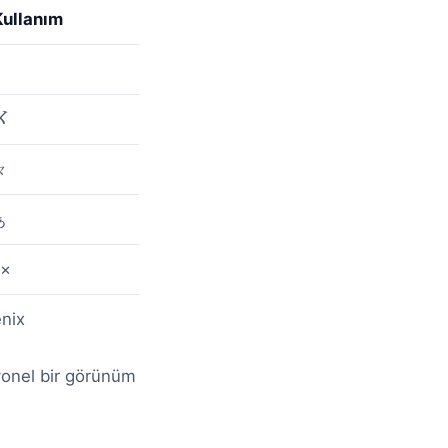
Kullanım
〆
々
ぁ
 ×
nix
yonel bir görünüm