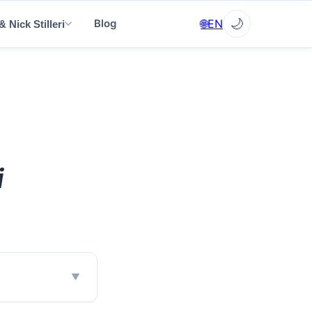
✕
🌙
🌐
EN
Blog
 Nick Stilleri
▼
▼
i
▼
▼
EN