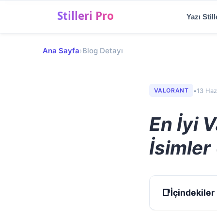
Menü
Yazı Still
✨
Ana Sayfa
›
Blog Detayı
Yazı Stilleri
💬
Sosyal Medya Yazıları
•
13 Haz
VALORANT
🎨
Şekilli Semboller
En İyi V
🎮
Oyun & Nick Stilleri
İsimler
📝
Blog
İçindekiler
TR