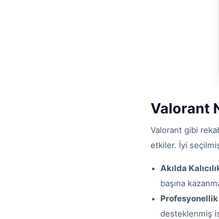
Valorant 
Valorant gibi rek
etkiler. İyi seçilm
Akılda Kalıcılı
başına kazanma)
Profesyonelli
desteklenmiş is