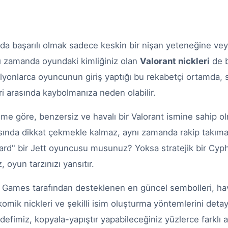
da başarılı olmak sadece keskin bir nişan yeteneğine vey
ynı zamanda oyundaki kimliğiniz olan
Valorant nickleri
de b
lyonlarca oyuncunun giriş yaptığı bu rekabetçi ortamda, s
ri arasında kaybolmanıza neden olabilir.
me göre, benzersiz ve havalı bir Valorant ismine sahip 
asında dikkat çekmekle kalmaz, aynı zamanda rakip takıma 
hard" bir Jett oyuncusu musunuz? Yoksa stratejik bir Cyph
, oyun tarzınızı yansıtır.
 Games tarafından desteklenen en güncel sembolleri, hav
, komik nickleri ve şekilli isim oluşturma yöntemlerini detay
efimiz, kopyala-yapıştır yapabileceğiniz yüzlerce farklı alt