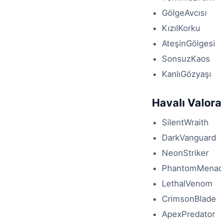
GölgeAvcısı
KızılKorku
AteşinGölgesi
SonsuzKaos
KanlıGözyaşı
Havalı Valora
SilentWraith
DarkVanguard
NeonStriker
PhantomMena
LethalVenom
CrimsonBlade
ApexPredator