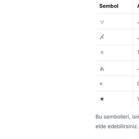
Sembol
ッ
〆
々
ぁ
×
★
Bu sembolleri, is
elde edebilirsiniz.