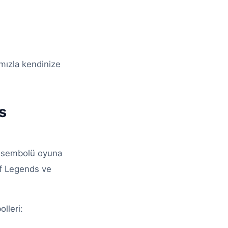
mızla kendinize
s
r sembolü oyuna
of Legends ve
lleri: