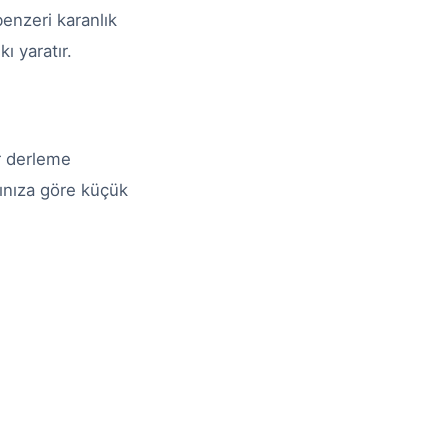
enzeri karanlık
ı yaratır.
ir derleme
zınıza göre küçük