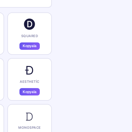
🅓
SQUARED
Kopyala
Đ
AESTHETIC
Kopyala
𝙳
MONOSPACE