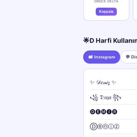
GREEK DELTA
Kopyala
🌟
D
Harfi Kullanı
📸
Instagram
💬
Di
✨ 𝒟𝑒𝓃𝒾𝓏 ✨
꧁ 𝔇𝔬𝔤𝔞 ꧂
🅓🅔🅜🅘🅡
Ⓓⓔⓝⓘⓩ