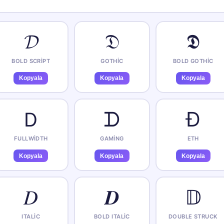
𝓓
𝔇
𝕯
BOLD SCRIPT
GOTHIC
BOLD GOTHIC
Kopyala
Kopyala
Kopyala
Ｄ
ᗪ
Ð
FULLWIDTH
GAMING
ETH
Kopyala
Kopyala
Kopyala
𝐷
𝑫
𝔻
ITALIC
BOLD ITALIC
DOUBLE STRUCK