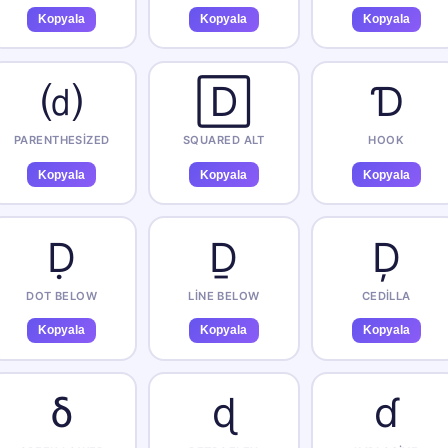
Kopyala
Kopyala
Kopyala
⒟
🄳
Ɗ
PARENTHESIZED
SQUARED ALT
HOOK
Kopyala
Kopyala
Kopyala
Ḍ
Ḏ
Ḑ
DOT BELOW
LINE BELOW
CEDILLA
Kopyala
Kopyala
Kopyala
δ
ɖ
ɗ