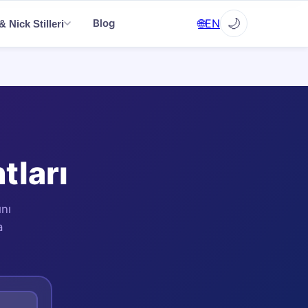
✕
🌙
🌐
EN
Blog
 Nick Stilleri
▼
▼
tları
▼
nı
a
EN