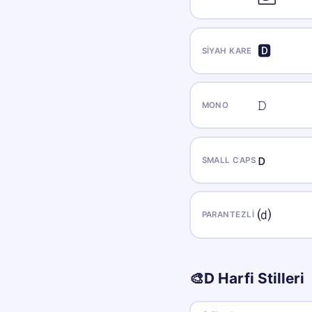
🅳
SIYAH KARE
𝙳
MONO
ᴅ
SMALL CAPS
⒟
PARANTEZLI
🎨
D
Harfi Stilleri