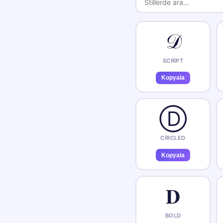
𝒟
SCRIPT
Kopyala
Ⓓ
CIRCLED
Kopyala
𝐃
BOLD