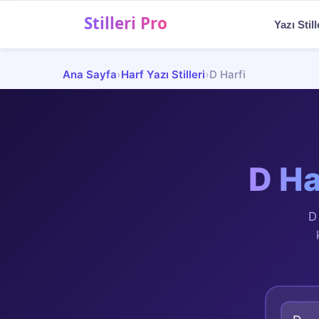
Menü
Yazı Still
✨
Ana Sayfa
›
Harf Yazı Stilleri
›
D Harfi
Yazı Stilleri
💬
Sosyal Medya Yazıları
🎨
Şekilli Semboller
D
Ha
🎮
Oyun & Nick Stilleri
D
📝
Blog
TR