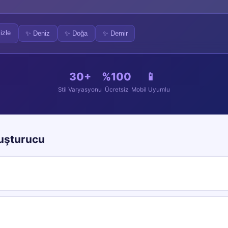
izle
✨
Deniz
✨
Doğa
✨
Demir
30
+
%100
📱
Stil Varyasyonu
Ücretsiz
Mobil Uyumlu
uşturucu