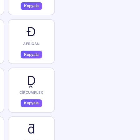
Kopyala
Ɖ
AFRICAN
Kopyala
Ḓ
CIRCUMFLEX
Kopyala
ƌ