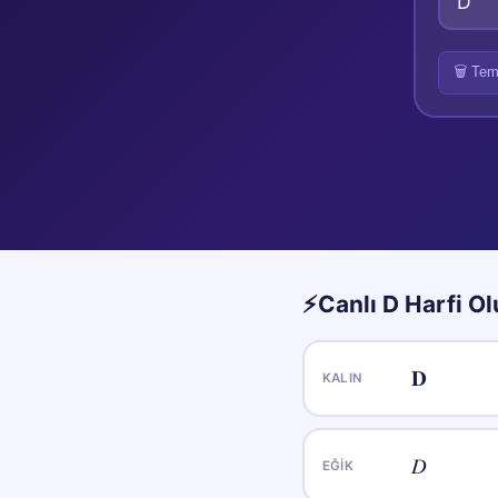
🗑️ Tem
⚡
Canlı
D
Harfi Ol
𝐃
KALIN
𝐷
EĞIK