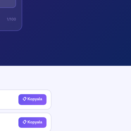
1
/100
📋 Kopyala
📋 Kopyala