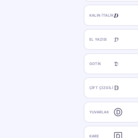
𝑫
KALIN İTALIK
𝓓
EL YAZISI
𝔇
GOTIK
𝔻
ÇIFT ÇIZGILI
Ⓓ
YUVARLAK
🄳
KARE