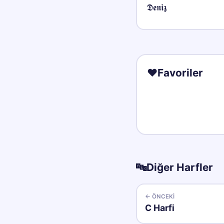
𝕯𝖊𝖓𝖎𝖟
❤️
Favoriler
🔤
Diğer Harfler
← ÖNCEKI
C
Harfi