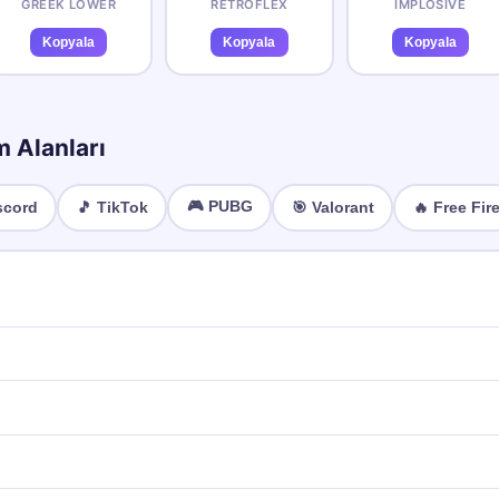
GREEK LOWER
RETROFLEX
IMPLOSIVE
Kopyala
Kopyala
Kopyala
m Alanları
🎮
PUBG
scord
🎵
TikTok
🎯
Valorant
🔥
Free Fir