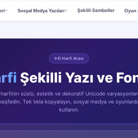
Şekilli Semboller
eri
Sosyal Medya Yazıları
Oyun &
✨
D
Harfi Aracı
rfi
Şekilli Yazı ve Fon
harfinin süslü, estetik ve dekoratif Unicode varyasyonları
keşfedin. Tek tıkla kopyalayın, sosyal medya ve oyunlard
kullanın.