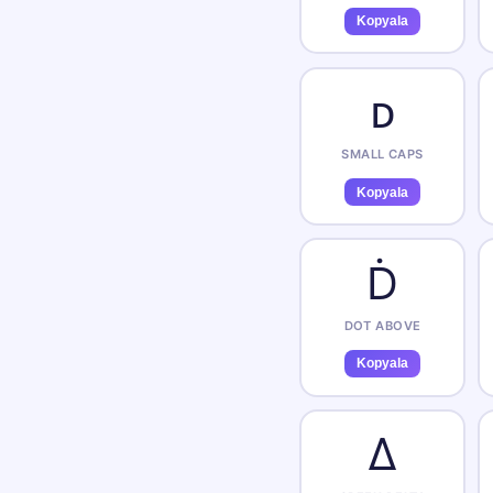
Kopyala
ᴅ
SMALL CAPS
Kopyala
Ḋ
DOT ABOVE
Kopyala
Δ